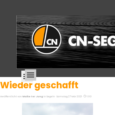
Direkt zum Seiteninhalt
Menü überspringen
Menü überspringen
Wieder geschafft
Veröffentlicht von
Maike ter Jung
in
Segeln
· Samstag 27 Mär 2021 ·
1:00